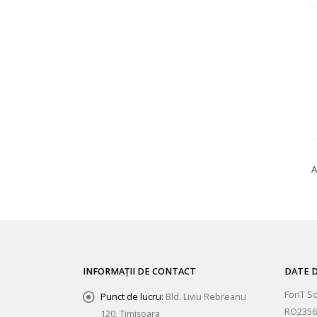
A
INFORMAȚII DE CONTACT
DATE D
ForIT S
Punct de lucru:
Bld. Liviu Rebreanu
RO2356
120, Timișoara