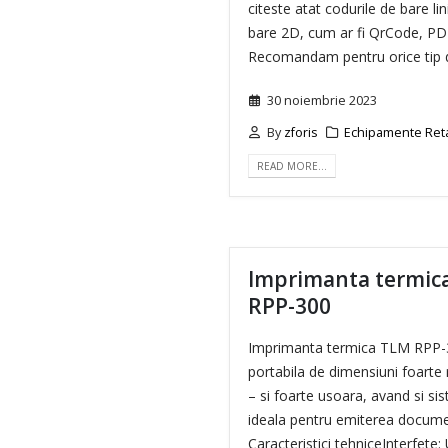
citeste atat codurile de bare lin
bare 2D, cum ar fi QrCode, PD
Recomandam pentru orice tip
30 noiembrie 2023
By
zforis
Echipamente Ret
READ MORE…
Imprimanta termica
RPP-300
Imprimanta termica TLM RPP-
portabila de dimensiuni foart
– si foarte usoara, avand si si
ideala pentru emiterea docume
Caracteristici tehniceInterfet