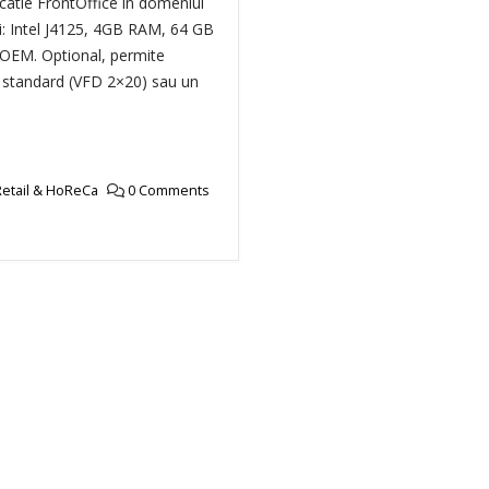
catie FrontOffice in domeniul
ici: Intel J4125, 4GB RAM, 64 GB
OEM. Optional, permite
t standard (VFD 2×20) sau un
etail & HoReCa
0 Comments