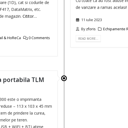
Cu toate ca au fost aduse im
iare (1D), cat si codurile de
de vanzare a ramas acelasi!
F417, DataMatrix, etc.
 de magazin.
Cititor…
11 iulie 2023
By
zforis
Echipamente R
ail & HoReCa
0 Comments
READ MORE…
 portabila TLM
300 este o imprimanta
e reduse – 113 x 103 x 45 mm
stem de prindere la curea,
nelor pe teren.
e: USB + WIFI + BTLatime