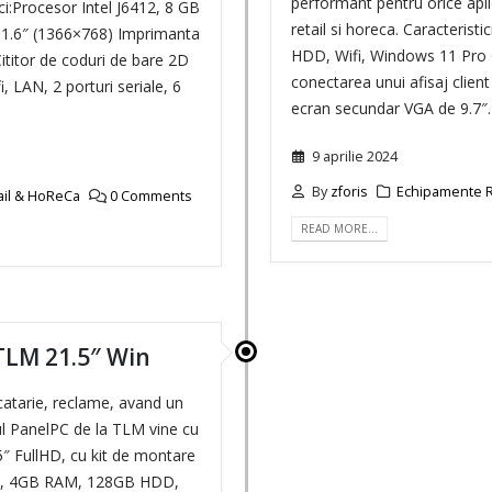
performant pentru orice apli
ci:Procesor Intel J6412, 8 GB
retail si horeca. Caracterist
11.6″ (1366×768) Imprimanta
HDD, Wifi, Windows 11 Pro 
ititor de coduri de bare 2D
conectarea unui afisaj clien
i, LAN, 2 porturi seriale, 6
ecran secundar VGA de 9.7″.
9 aprilie 2024
By
zforis
Echipamente R
ail & HoReCa
0 Comments
READ MORE…
 TLM 21.5″ Win
atarie, reclame, avand un
ul PanelPC de la TLM vine cu
5″ FullHD, cu kit de montare
412, 4GB RAM, 128GB HDD,