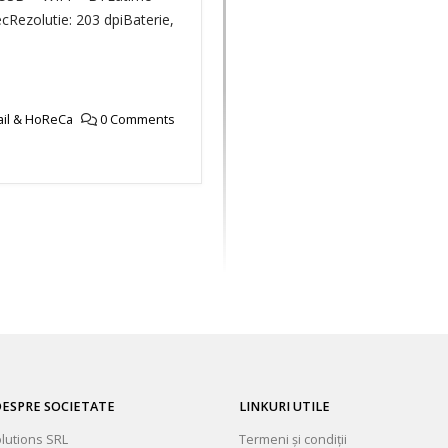
cRezolutie: 203 dpiBaterie,
ail & HoReCa
0 Comments
ESPRE SOCIETATE
LINKURI UTILE
olutions SRL
Termeni și condiții