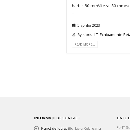
hartie: 80 mmViteza: 80 mm/se
…
5 aprilie 2023
By
zforis
Echipamente Ret
READ MORE…
INFORMAȚII DE CONTACT
DATE D
ForIT S
Punct de lucru:
Bld. Liviu Rebreanu