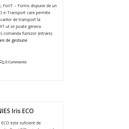
8, ForIT – Forms dispune de un
O e-Transport care permite
carilor de transport la
IT-ul se poate genera
ire) comanda furnizor (intrare)
re de gestiune
0 Comments
IES Iris ECO
s ECO este suficient de