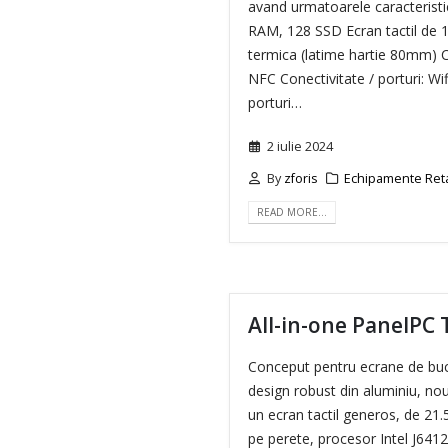
avand urmatoarele caracteristi
RAM, 128 SSD Ecran tactil de 
termica (latime hartie 80mm) C
NFC Conectivitate / porturi: Wif
porturi…
2 iulie 2024
By
zforis
Echipamente Ret
READ MORE…
All-in-one PanelPC
Conceput pentru ecrane de buc
design robust din aluminiu, no
un ecran tactil generos, de 21.
pe perete, procesor Intel J6