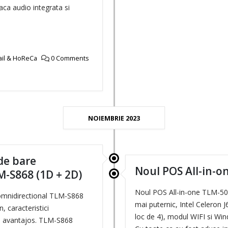
aca audio integrata si
ail & HoReCa
0 Comments
NOIEMBRIE 2023
 de bare
Noul POS All-in-o
M-S868 (1D + 2D)
Noul POS All-in-one TLM-50
 omnidirectional TLM-S868
mai puternic, Intel Celeron 
 caracteristici
loc de 4), modul WIFI si Wi
te avantajos. TLM-S868