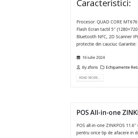
Caracteristici:
Procesor: QUAD CORE MT6761
Flash Ecran tactil 5″ (1280×72
Bluetooth NFC, 2D Scanner IP
protectie din cauciuc Garantie:
16 iulie 2024
By
zforis
Echipamente Ret
READ MORE…
POS All-in-one ZINK
POS all-in-one ZINKPOS 11.6″ 
pentru orice tip de afacere in 