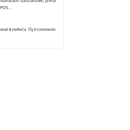
bunatatiri substantiale, pretul
POS…
etail & HoReCa
0 Comments