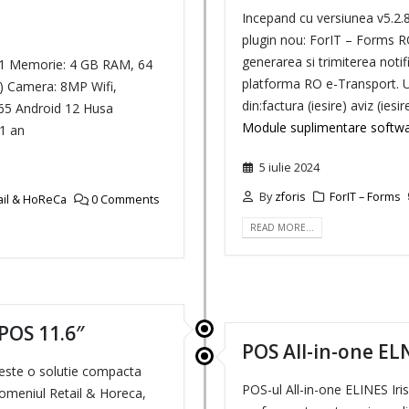
Incepand cu versiunea v5.2.
plugin nou: ForIT – Forms R
generarea si trimiterea notifi
 Memorie: 4 GB RAM, 64
platforma RO e-Transport. U
0) Camera: 8MP Wifi,
din:factura (iesire) aviz (ies
65 Android 12 Husa
Module suplimentare softwa
 1 an
5 iulie 2024
By
zforis
ForIT – Forms
ail & HoReCa
0 Comments
READ MORE…
POS 11.6″
POS All-in-one ELN
este o solutie compacta
POS-ul All-in-one ELINES Iri
domeniul Retail & Horeca,