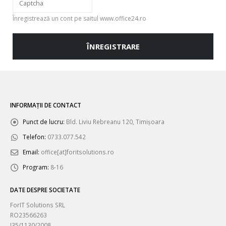
Te
Înregistrează un cont pe saitul www.office24.ro
rugăm
să
ÎNREGISTRARE
introduci
caracterele
afișate
în
CAPTCHA
pentru
INFORMAȚII DE CONTACT
a
verifica
Punct de lucru:
Bld. Liviu Rebreanu 120, Timișoara
că
Telefon:
0733.077.542
ești
om.
Email:
office[at]foritsolutions.ro
Program:
8-16
DATE DESPRE SOCIETATE
ForIT Solutions SRL
RO23566263
J35/1130/2008