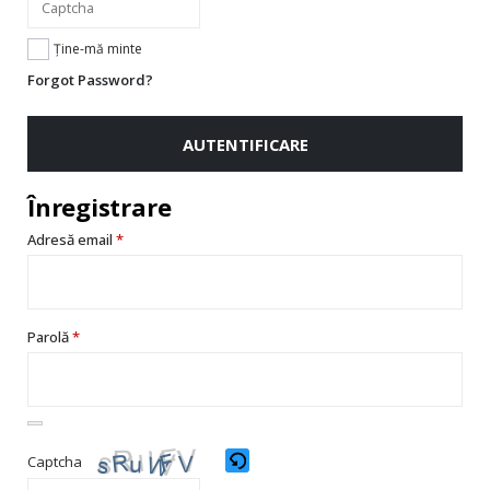
Te
Ține-mă minte
rugăm
Forgot Password?
să
introduci
caracterele
AUTENTIFICARE
afișate
în
CAPTCHA
Înregistrare
pentru
a
Adresă email
*
verifica
că
ești
om.
Parolă
*
Captcha