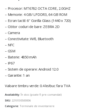
– Procesor: MT6762 OCTA CORE, 2.0GHZ
– Memorie: 4 GB/ LPDDR3, 64 GB ROM
– Ecran tactil: 6″ Gorilla Glass (1440 x 720)
– Cititor coduri de bare: ZEBRA 2D
– Camera
– Conectivitate: Wifi, Bluetooth
– NFC
– GSM
– Baterie: 4850 mAh
– IP67
– Sistem de operare: Android 12.0
– Garantie: 1 an
Valoare timbru verde: 0.4 lei/buc fara TVA
Availability:
În stoc (poate fi pre-comandat)
SKU:
2210130500006
Categorie:
Terminale de inventariere