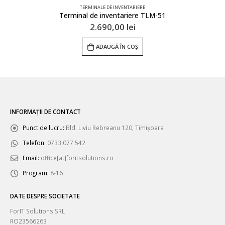
TERMINALE DE INVENTARIERE
TabletPC TLM-T8
3.993,00
lei
ADAUGĂ ÎN COȘ
INFORMAȚII DE CONTACT
Punct de lucru:
Bld. Liviu Rebreanu 120, Timișoara
Telefon:
0733.077.542
Email:
office[at]foritsolutions.ro
Program:
8-16
DATE DESPRE SOCIETATE
ForIT Solutions SRL
RO23566263