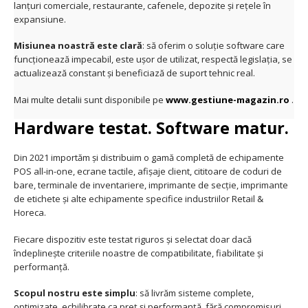
lanțuri comerciale, restaurante, cafenele, depozite și rețele în
expansiune.
Misiunea noastră este clară
: să oferim o soluție software care
funcționează impecabil, este ușor de utilizat, respectă legislația, se
actualizează constant și beneficiază de suport tehnic real.
Mai multe detalii sunt disponibile pe
www.gestiune-magazin.ro
.
Hardware testat. Software matur.
Din 2021 importăm și distribuim o gamă completă de echipamente
POS all-in-one, ecrane tactile, afișaje client, cititoare de coduri de
bare, terminale de inventariere, imprimante de secție, imprimante
de etichete și alte echipamente specifice industriilor Retail &
Horeca.
Fiecare dispozitiv este testat riguros și selectat doar dacă
îndeplinește criteriile noastre de compatibilitate, fiabilitate și
performanță.
Scopul nostru este simplu
: să livrăm sisteme complete,
optimizate, echilibrate ca preț și performanță, fără compromisuri