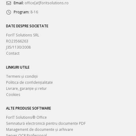
Email:
office[at]foritsolutions.ro
Program:
8-16
DATE DESPRE SOCIETATE
ForIT Solutions SRL
RO23566263
J35/1130/2008
Contact
LINKURI UTILE
Termeni și condiții
Politica de confidențialitate
Livrare, garanție și retur
Cookies
ALTE PRODUSE SOFTWARE
ForIT Solutions® Office
Semnatură electronică pentru documente PDF
Management de documente și arhivare
Server OCR Profesional