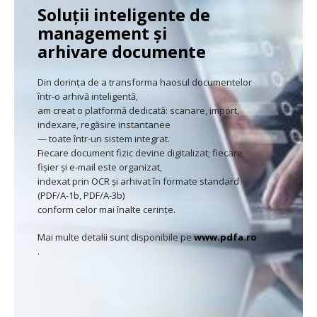
Soluţii inteligente de
management şi
arhivare documente
Din dorinţa de a transforma haosul documentelor
într-o arhivă inteligentă,
am creat o platformă dedicată: scanare, import,
indexare, regăsire instantanee
— toate într-un sistem integrat.
Fiecare document fizic devine digitalizat; fiecare
fişier şi e-mail este organizat,
indexat prin OCR şi arhivat în formate standard
(PDF/A-1b, PDF/A-3b)
conform celor mai înalte cerinţe.
Mai multe detalii sunt disponibile pe
www.pdfa.ro
.