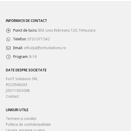
INFORMAȚII DE CONTACT
Punct de lucru:
Bld. Liviu Rebreanu 120, Timișoara
Telefon:
0733.077.542
Email:
office[at]foritsolutions.ro
Program:
8-16
DATE DESPRE SOCIETATE
ForIT Solutions SRL
RO23566263
J35/1130/2008
Contact
LINKURI UTILE
Termeni și condiții
Politica de confidențialitate
Livrare, garanție și retur