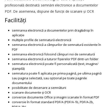
profesională destinată semnării electronice a documentelor
PDF. De asemenea, dispune de funcții de scanare și OCR
Facilități
semnarea electronică a documentelor prin drag&drop în
aplicație
multiple profile de semnatură electronică
semnarea electronică a câmpurilor de semnatură existente în
PDF
semnarea electronică folosind câmpuri noi de semnatură
semnarea electronică a tuturor fișierelor PDF dintr-un folder
semnatura electronică poate fi personalizată (text, imagine/
ștampilă)
semnatura poate fi aplicata pe prima pagină, pe ultima pagină
sau pagina selectată, sau opțional pe toate paginile
documentului
posibilitate de desenare a semnăturii
scanare documente și OCR
conversie documente Office și imagini scanate în format PDF
conversie în format standard PDF/A (PDF/A-1b, PDF/A-2b,
PDF/A-3b)