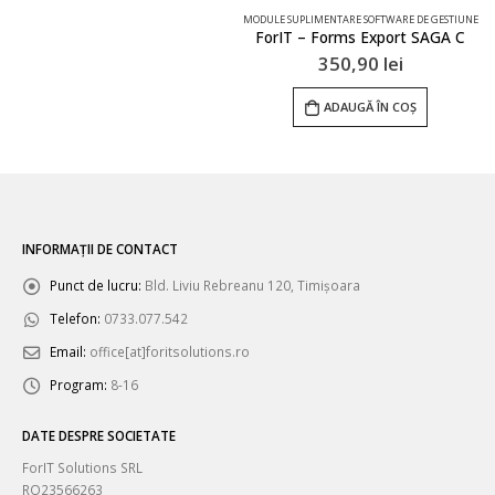
MODULE SUPLIMENTARE SOFTWARE DE GESTIUNE
ForIT – Forms Export SAGA C
350,90
lei
ADAUGĂ ÎN COȘ
INFORMAȚII DE CONTACT
Punct de lucru:
Bld. Liviu Rebreanu 120, Timișoara
Telefon:
0733.077.542
Email:
office[at]foritsolutions.ro
Program:
8-16
DATE DESPRE SOCIETATE
ForIT Solutions SRL
RO23566263