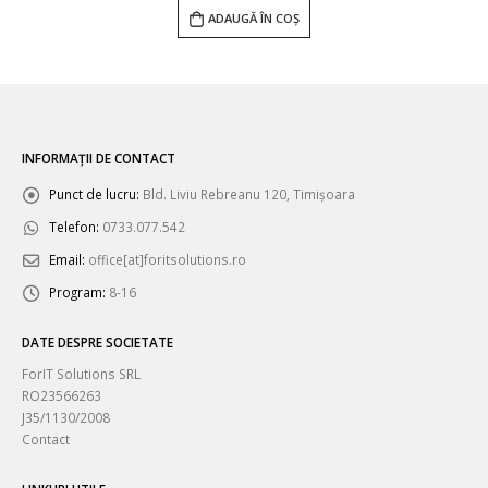
ADAUGĂ ÎN COȘ
INFORMAȚII DE CONTACT
Punct de lucru:
Bld. Liviu Rebreanu 120, Timișoara
Telefon:
0733.077.542
Email:
office[at]foritsolutions.ro
Program:
8-16
DATE DESPRE SOCIETATE
ForIT Solutions SRL
RO23566263
J35/1130/2008
Contact