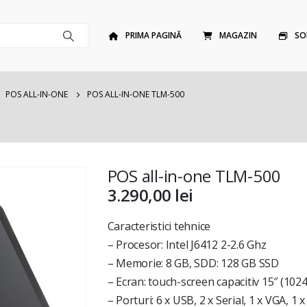
PRIMA PAGINĂ
MAGAZIN
SO
,
POS ALL-IN-ONE
POS ALL-IN-ONE TLM-500
POS all-in-one TLM-500
3.290,00
lei
Caracteristici tehnice
– Procesor: Intel J6412 2-2.6 Ghz
– Memorie: 8 GB, SDD: 128 GB SSD
– Ecran: touch-screen capacitiv 15″ (1024
– Porturi: 6 x USB, 2 x Serial, 1 x VGA, 1 x