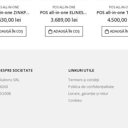
S ALL-IN-ONE
POS ALL-IN-ONE
POS ALL-IN-
POS All-in-one ZINKPOS Z100
POS all-in-one ELINES-IRIS
630,00
lei
3.689,00
lei
4.500,0
DAUGĂ ÎN COȘ
ADAUGĂ ÎN COȘ
ADAUGĂ Î
ESPRE SOCIETATE
LINKURI UTILE
olutions SRL
Termeni și condiții
6263
Politica de confidențialitate
0/2008
Livrare, garanție și retur
Cookies