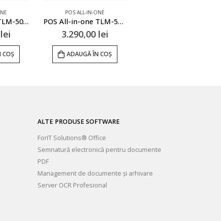
ONE
POS ALL-IN-ONE
POS ALL-IN-ONE
POS all-in-one TLM-500 i5
POS All-in-one TLM-500 (N97)
POS all-in-one ELINES-Z
0
lei
3.290,00
lei
3.650,00
lei
N COȘ
ADAUGĂ ÎN COȘ
ADAUGĂ ÎN COȘ
ALTE PRODUSE SOFTWARE
ForIT Solutions® Office
Semnatură electronică pentru documente
PDF
Management de documente și arhivare
Server OCR Profesional