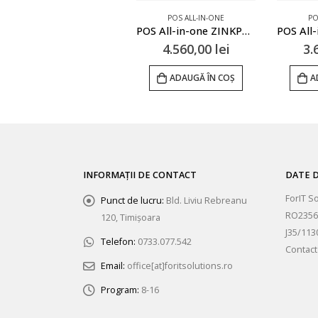
POS ALL-IN-ONE
POS ALL-IN-ONE
PO
POS all-in-one ELINES-IRIS i5
POS All-in-one ZINKPOS Z100 i5
4.900,00
lei
4.560,00
lei
3.
ADAUGĂ ÎN COȘ
ADAUGĂ ÎN COȘ
A
INFORMAȚII DE CONTACT
DATE D
ForIT S
Punct de lucru:
Bld. Liviu Rebreanu
RO2356
120, Timișoara
J35/113
Telefon:
0733.077.542
Contact
Email:
office[at]foritsolutions.ro
Program:
8-16