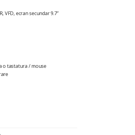
SR, VFD, ecran secundar 9.7″
ra o tastatura / mouse
rare