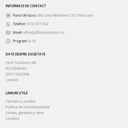
INFORMAȚII DE CONTACT
Punct de lucru:
Bld. Liviu Rebreanu 120, Timișoara
Telefon:
0733.077.542
Email:
office[at]foritsolutions.ro
Program:
8-16
DATE DESPRE SOCIETATE
ForIT Solutions SRL
RO23566263
J35/1130/2008
Contact
LINKURI UTILE
Termeni și condiții
Politica de confidențialitate
Livrare, garanție și retur
Cookies