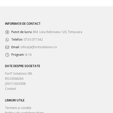
INFORMAȚII DE CONTACT
Punct de lucru:
Bld. Liviu Rebreanu 120, Timișoara
Telefon:
0733.077.542
Email:
office[at]foritsolutions.ro
Program:
8-16
DATE DESPRE SOCIETATE
ForIT Solutions SRL
RO23566263
J35/1130/2008
Contact
LINKURI UTILE
Termeni și condiții
Politica de confidențialitate