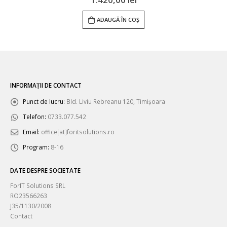
ADAUGĂ ÎN COȘ
INFORMAȚII DE CONTACT
Punct de lucru:
Bld. Liviu Rebreanu 120, Timișoara
Telefon:
0733.077.542
Email:
office[at]foritsolutions.ro
Program:
8-16
DATE DESPRE SOCIETATE
ForIT Solutions SRL
RO23566263
J35/1130/2008
Contact